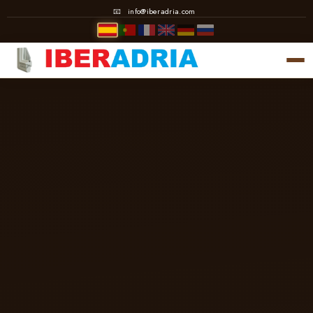
📧
info@iberadria.com