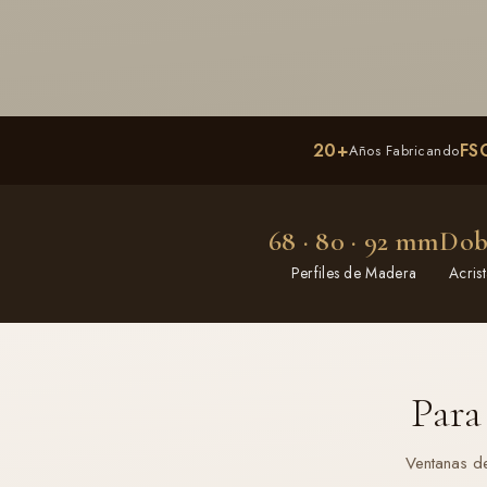
20+
FS
Años Fabricando
68 · 80 · 92 mm
Dobl
Perfiles de Madera
Acris
Para
Ventanas d