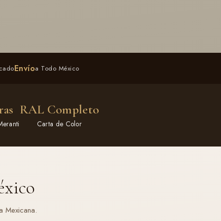
Envío
rcado
a Todo México
ras
RAL Completo
Meranti
Carta de Color
éxico
a Mexicana.