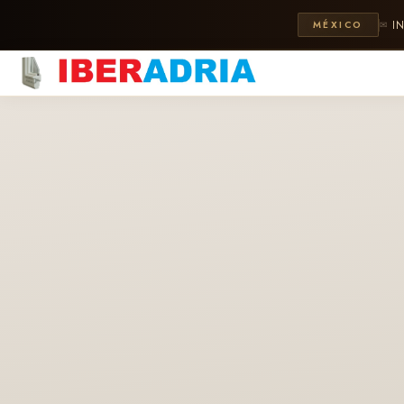
I
MÉXICO
✉