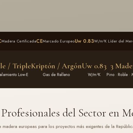
C
CE
Uw 0.83
Madera Certificada
Marcado Europeo
W/m²K Líder del Me
e / Triple
Kriptón / Argón
Uw 0.83
3 Made
talamiento Low-E
Gas de Relleno
W/m²K
Pino · Roble · 
 Profesionales del Sector en M
e madera europeas para los proyectos más exigentes de la Repúblic