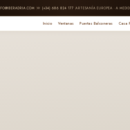
NFO@IBERADRIA.COM
(+34) 686 824 177
ARTESANÍA EUROPEA · A MEDID
☎
Inicio
Ventanas
Puertas Balconeras
Casa 