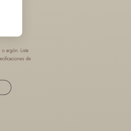
 o argón. Lista
ecificaciones de
s