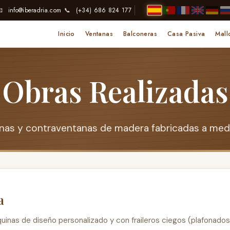
📧
info@iberadria.com
📞
(+34) 686 824 177
Inicio
Ventanas
Balconeras
Casa Pasiva
Mall
Obras Realizadas
inas y contraventanas de madera fabricadas a med
a
uinas de diseño personalizado y con fraileros ciegos (plafonados