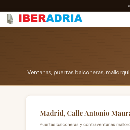
Ventanas, puertas balconeras, mallorqu
Madrid, Calle Antonio Maur
Puertas balconeras y contraventanas mallorq